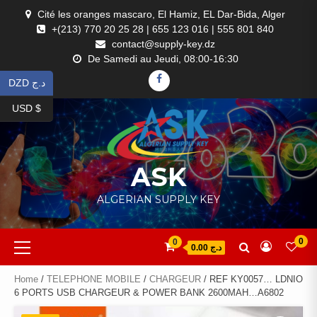
Skip
Cité les oranges mascaro, El Hamiz, EL Dar-Bida, Alger
to
+(213) 770 20 25 28 | 655 123 016 | 555 801 840
content
contact@supply-key.dz
De Samedi au Jeudi, 08:00-16:30
FACEBOOK
DZD د.ج
USD $
ASK
ALGERIAN SUPPLY KEY
Primary
0
0
د.ج 0.00
Menu
Home
/
TELEPHONE MOBILE
/
CHARGEUR
/ REF KY0057… LDNIO
6 PORTS USB CHARGEUR & POWER BANK 2600MAH…A6802