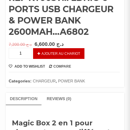
PORTS USB CHARGEUR
& POWER BANK
2600MAH…A6802
6,600.00
د.ج
7,200.00
د.ج
REF
AJOUTER AU CHARIOT
KY0057…
LDNIO
ADD TO WISHLIST
COMPARE
6
PORTS
USB
Categories:
CHARGEUR
,
POWER BANK
CHARGEUR
&
DESCRIPTION
REVIEWS (0)
POWER
BANK
2600MAH…
A6802
Magic Box 2 en 1 pour
quantity