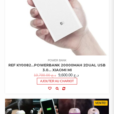
POWER BANK
REF KY0082…POWERBANK 20000MAH 2DUAL USB
3.0… XIAOMI MI
9,600.00
د.ج
10,700.00
د.ج
AJOUTER AU CHARIOT
VENTE!