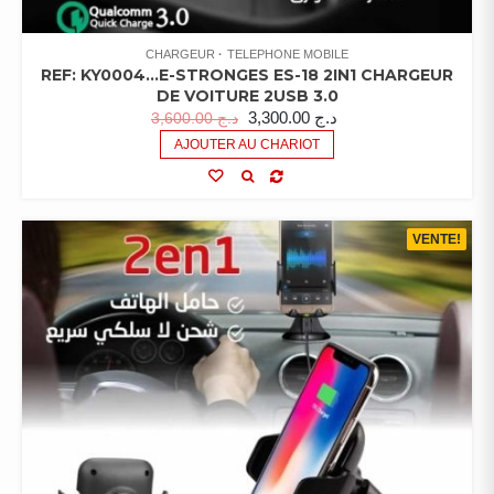
CHARGEUR
TELEPHONE MOBILE
REF: KY0004…E-STRONGES ES-18 2IN1 CHARGEUR
DE VOITURE 2USB 3.0
3,300.00
د.ج
3,600.00
د.ج
AJOUTER AU CHARIOT
VENTE!