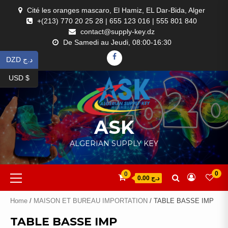
Skip
Cité les oranges mascaro, El Hamiz, EL Dar-Bida, Alger
to
+(213) 770 20 25 28 | 655 123 016 | 555 801 840
content
contact@supply-key.dz
De Samedi au Jeudi, 08:00-16:30
FACEBOOK
DZD د.ج
USD $
ASK
ALGERIAN SUPPLY KEY
Primary
0
0
د.ج 0.00
Menu
Home
/
MAISON ET BUREAU IMPORTATION
/ TABLE BASSE IMP
TABLE BASSE IMP