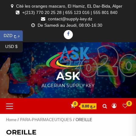
Skip
Cité les oranges mascaro, El Hamiz, EL Dar-Bida, Alger
to
+(213) 770 20 25 28 | 655 123 016 | 555 801 840
content
contact@supply-key.dz
De Samedi au Jeudi, 08:00-16:30
FACEBOOK
DZD د.ج
USD $
ASK
ALGERIAN SUPPLY KEY
Primary
0
0
د.ج 0.00
Menu
Home
/
PARA-PHARMACEUTIQUES
/ OREILLE
OREILLE