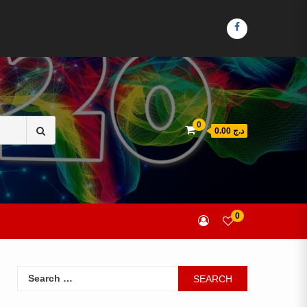
FACEBOOK
Search
0
د.ج 0.00
for:
0
Search
for: