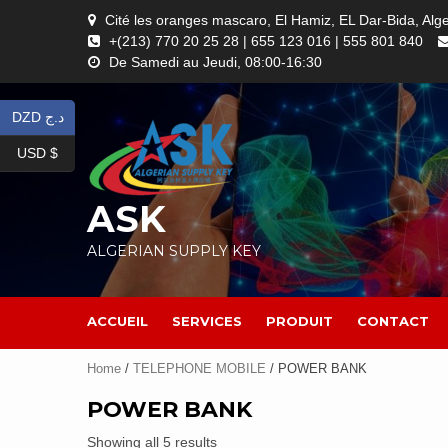
Skip
Cité les oranges mascaro, El Hamiz, EL Dar-Bida, Alg
to
+(213) 770 20 25 28 | 655 123 016 | 555 801 840
content
De Samedi au Jeudi, 08:00-16:30
DZD د.ج
USD $
ASK
ALGERIAN SUPPLY KEY
ACCUEIL
SERVICES
PRODUIT
CONTACT
Home
/
TELEPHONE MOBILE
/ POWER BANK
POWER BANK
Showing all 5 results