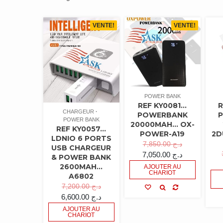
VENTE!
VENTE!
POWER BANK
REF KY0081…
R
CHARGEUR
POWERBANK
POWER BANK
20000MAH… OX-
REF KY0057…
POWER-A19
2D
LDNIO 6 PORTS
7,850.00
د.ج
USB CHARGEUR
7,050.00
د.ج
& POWER BANK
2600MAH…
AJOUTER AU
CHARIOT
A6802
7,200.00
د.ج
6,600.00
د.ج
AJOUTER AU
CHARIOT