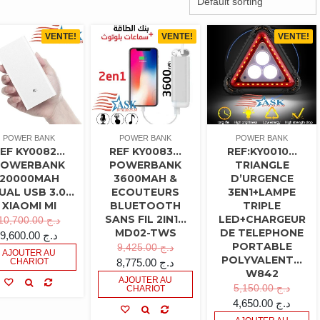
VENTE!
VENTE!
VENTE!
POWER BANK
POWER BANK
POWER BANK
EF KY0082…
REF KY0083…
REF:KY0010…
POWERBANK
POWERBANK
TRIANGLE
20000MAH
3600MAH &
D’URGENCE
UAL USB 3.0…
ECOUTEURS
3EN1+LAMPE
XIAOMI MI
BLUETOOTH
TRIPLE
SANS FIL 2IN1…
LED+CHARGEUR
10,700.00
د.ج
MD02-TWS
DE TELEPHONE
9,600.00
د.ج
PORTABLE
9,425.00
د.ج
AJOUTER AU
POLYVALENT…
CHARIOT
8,775.00
د.ج
W842
AJOUTER AU
5,150.00
د.ج
CHARIOT
4,650.00
د.ج