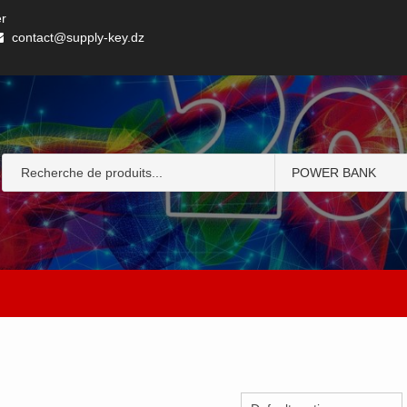
er
contact@supply-key.dz