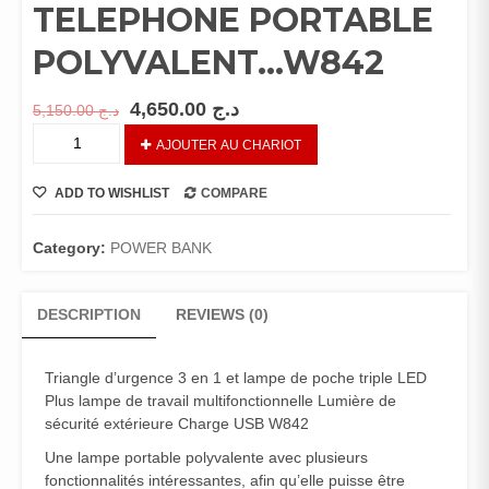
TELEPHONE PORTABLE
POLYVALENT…W842
4,650.00
د.ج
5,150.00
د.ج
REF:KY0010...TRIANGLE
AJOUTER AU CHARIOT
D'URGENCE
3EN1+LAMPE
ADD TO WISHLIST
COMPARE
TRIPLE
LED+CHARGEUR
DE
Category:
POWER BANK
TELEPHONE
PORTABLE
DESCRIPTION
REVIEWS (0)
POLYVALENT...W842
quantity
Triangle d’urgence 3 en 1 et lampe de poche triple LED
Plus lampe de travail multifonctionnelle Lumière de
sécurité extérieure Charge USB W842
Une lampe portable polyvalente avec plusieurs
fonctionnalités intéressantes, afin qu’elle puisse être