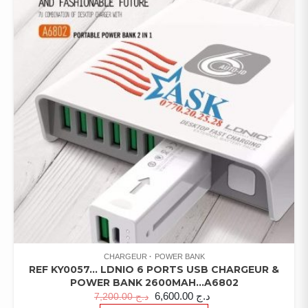
CHARGEUR
POWER BANK
REF KY0057… LDNIO 6 PORTS USB CHARGEUR &
POWER BANK 2600MAH…A6802
6,600.00
د.ج
7,200.00
د.ج