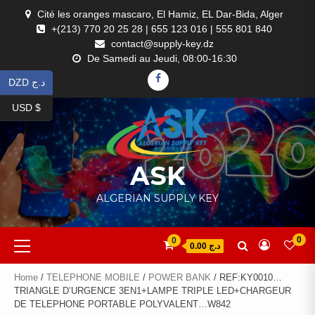
Skip
Cité les oranges mascaro, El Hamiz, EL Dar-Bida, Alger
to
+(213) 770 20 25 28 | 655 123 016 | 555 801 840
content
contact@supply-key.dz
De Samedi au Jeudi, 08:00-16:30
FACEBOOK
DZD د.ج
USD $
ASK
ALGERIAN SUPPLY KEY
Primary
0
0
د.ج 0.00
Menu
Home
/
TELEPHONE MOBILE
/
POWER BANK
/ REF:KY0010…
TRIANGLE D’URGENCE 3EN1+LAMPE TRIPLE LED+CHARGEUR
DE TELEPHONE PORTABLE POLYVALENT…W842