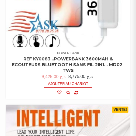
POWER BANK
REF KY0083…POWERBANK 3600MAH &
ECOUTEURS BLUETOOTH SANS FIL 2IN1… MD02-
TWS
8,775.00
د.ج
9,425.00
د.ج
AJOUTER AU CHARIOT
VENTE!