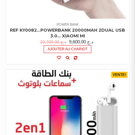
POWER BANK
REF KY0082…POWERBANK 20000MAH 2DUAL USB
3.0… XIAOMI MI
9,600.00
د.ج
10,700.00
د.ج
AJOUTER AU CHARIOT
VENTE!