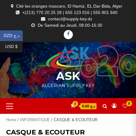
Skip
Cité les oranges mascaro, El Hamiz, EL Dar-Bida, Alger
to
+(213) 770 20 25 28 | 655 123 016 | 555 801 840
content
contact@supply-key.dz
De Samedi au Jeudi, 08:00-16:30
FACEBOOK
DZD د.ج
USD $
ASK
ALGERIAN SUPPLY KEY
Primary
0
0
د.ج 0.00
Menu
Home
/
INFORMATIQUE
/ CASQUE & ECOUTEUR
CASQUE & ECOUTEUR