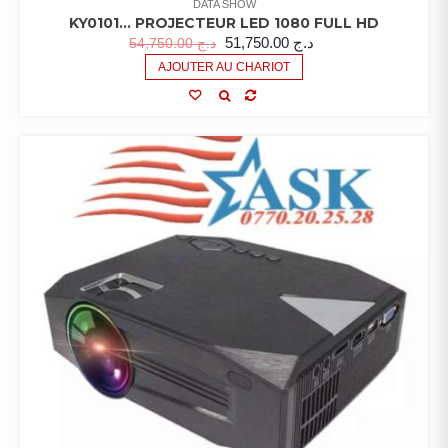
DATA SHOW
KY0101… PROJECTEUR LED 1080 FULL HD
51,750.00
د.ج
54,750.00
د.ج
AJOUTER AU CHARIOT