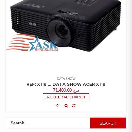
DATA SHOW
REF: X118 … DATA SHOW ACER X118
71,400.00
د.ج
AJOUTER AU CHARIOT
Search
for: