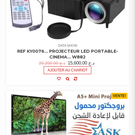
DATA SHOW
REF KY0076… PROJECTEUR LED PORTABLE-
CINEMA… W882
15,600.00
د.ج
20,200.00
د.ج
AJOUTER AU CHARIOT
VENTE!