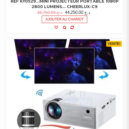
REF KY0529…MINI PROJECTEUR PORTABLE 1080P
2800 LUMENS… CHEERLUX-C9
44,250.00
د.ج
48,750.00
د.ج
AJOUTER AU CHARIOT
VENTE!