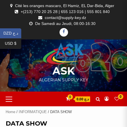
Skip
Cité les oranges mascaro, El Hamiz, EL Dar-Bida, Alger
to
+(213) 770 20 25 28 | 655 123 016 | 555 801 840
content
contact@supply-key.dz
De Samedi au Jeudi, 08:00-16:30
FACEBOOK
DZD د.ج
USD $
ASK
ALGERIAN SUPPLY KEY
Primary
0
0
د.ج 0.00
Menu
Home
/
INFORMATIQUE
/ DATA SHOW
DATA SHOW