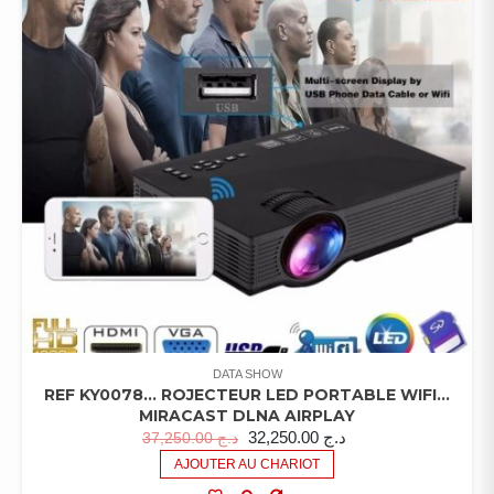
DATA SHOW
REF KY0078… ROJECTEUR LED PORTABLE WIFI…
MIRACAST DLNA AIRPLAY
32,250.00
د.ج
37,250.00
د.ج
AJOUTER AU CHARIOT