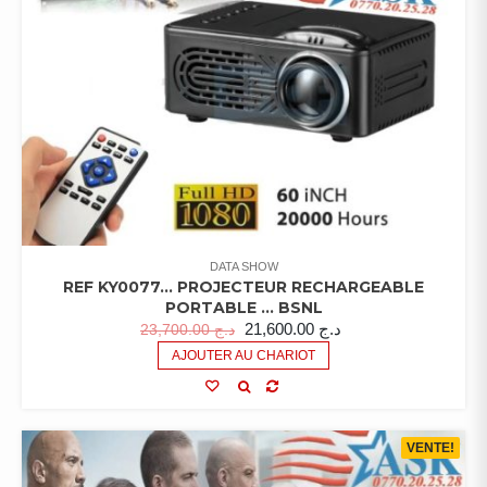
DATA SHOW
REF KY0077… PROJECTEUR RECHARGEABLE
PORTABLE … BSNL
21,600.00
د.ج
23,700.00
د.ج
AJOUTER AU CHARIOT
VENTE!