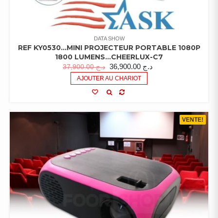
DATA SHOW
REF KY0530…MINI PROJECTEUR PORTABLE 1080P
1800 LUMENS…CHEERLUX-C7
36,900.00
د.ج
37,900.00
د.ج
AJOUTER AU CHARIOT
VENTE!