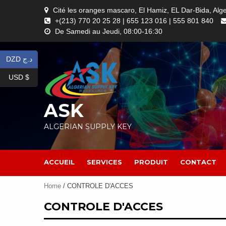
Skip
Cité les oranges mascaro, El Hamiz, EL Dar-Bida, Alg
to
+(213) 770 20 25 28 | 655 123 016 | 555 801 840
content
De Samedi au Jeudi, 08:00-16:30
DZD د.ج
USD $
ASK
ALGERIAN SUPPLY KEY
ACCUEIL
SERVICES
PRODUIT
CONTACT
Home
/ CONTROLE D'ACCES
CONTROLE D'ACCES