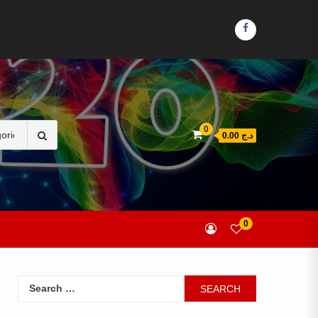
FACEBOOK
Search
0
د.ج 0.00
for:
0
Search
for: