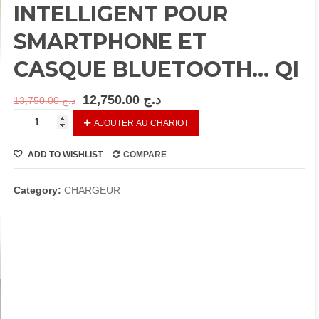
INTELLIGENT POUR
SMARTPHONE ET
CASQUE BLUETOOTH… QI
12,750.00
د.ج
13,750.00
د.ج
REF
AJOUTER AU CHARIOT
KY0046…
APPAREIL
ADD TO WISHLIST
COMPARE
INTELLIGENT
POUR
SMARTPHONE
Category:
CHARGEUR
ET
CASQUE
BLUETOOTH…
QI
quantity