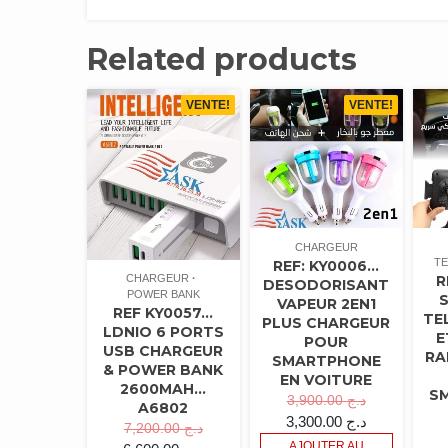
Related products
VENTE!
VENTE!
CHARGEUR
TE
REF: KY0006…
CHARGEUR
R
DESODORISANT
POWER BANK
VAPEUR 2EN1
REF KY0057…
TE
PLUS CHARGEUR
LDNIO 6 PORTS
E
POUR
USB CHARGEUR
RA
SMARTPHONE
& POWER BANK
EN VOITURE
2600MAH…
S
3,900.00
د.ج
A6802
3,300.00
د.ج
7,200.00
د.ج
AJOUTER AU