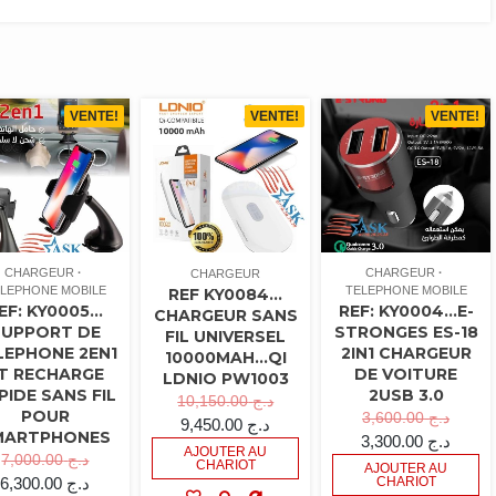
VENTE!
VENTE!
VENTE!
CHARGEUR
CHARGEUR
CHARGEUR
LEPHONE MOBILE
TELEPHONE MOBILE
REF KY0084…
EF: KY0005…
REF: KY0004…E-
CHARGEUR SANS
SUPPORT DE
STRONGES ES-18
FIL UNIVERSEL
LEPHONE 2EN1
2IN1 CHARGEUR
10000MAH…QI
T RECHARGE
DE VOITURE
LDNIO PW1003
PIDE SANS FIL
2USB 3.0
10,150.00
د.ج
POUR
3,600.00
د.ج
9,450.00
د.ج
MARTPHONES
3,300.00
د.ج
AJOUTER AU
7,000.00
د.ج
CHARIOT
AJOUTER AU
6,300.00
د.ج
CHARIOT