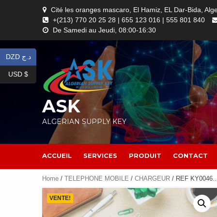
Skip
Cité les oranges mascaro, El Hamiz, EL Dar-Bida, Alg
to
+(213) 770 20 25 28 | 655 123 016 | 555 801 840
content
De Samedi au Jeudi, 08:00-16:30
DZD د.ج
USD $
ASK
ALGERIAN SUPPLY KEY
ACCUEIL
SERVICES
PRODUIT
CONTACT
Home
/
TELEPHONE MOBILE
/
CHARGEUR
/ REF KY0046
VENTE!