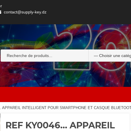
er
contact@supply-key.dz
… APPAREIL INTELLIGENT POUR SMARTPHONE ET CASQUE BLUETOO
REF KY0046… APPAREIL