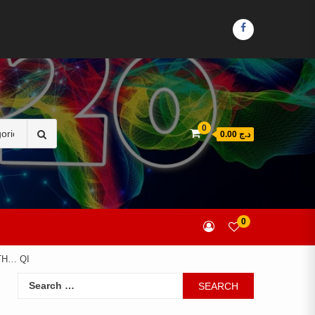
FACEBOOK
Search
0
د.ج 0.00
for:
0
TH… QI
Search
for: