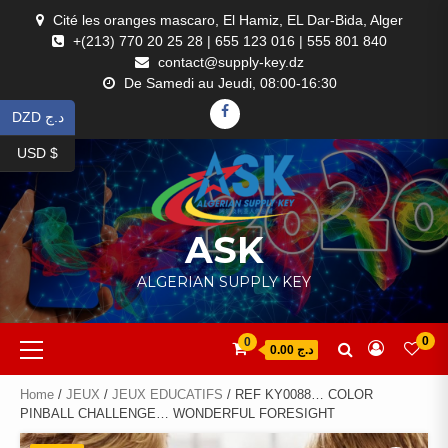
Skip
Cité les oranges mascaro, El Hamiz, EL Dar-Bida, Alger
to
+(213) 770 20 25 28 | 655 123 016 | 555 801 840
content
contact@supply-key.dz
De Samedi au Jeudi, 08:00-16:30
FACEBOOK
DZD د.ج
USD $
ASK
ALGERIAN SUPPLY KEY
Primary
0
0
د.ج 0.00
Menu
Home
/
JEUX
/
JEUX EDUCATIFS
/ REF KY0088… COLOR
PINBALL CHALLENGE… WONDERFUL FORESIGHT