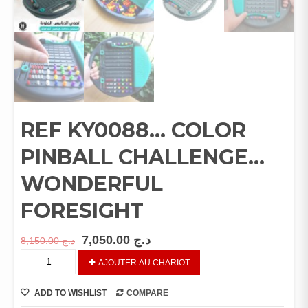
REF KY0088… COLOR
PINBALL CHALLENGE…
WONDERFUL
FORESIGHT
7,050.00
د.ج
8,150.00
د.ج
REF
AJOUTER AU CHARIOT
KY0088…
COLOR
ADD TO WISHLIST
COMPARE
PINBALL