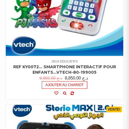
JEUX EDUCATIFS
REF KY0072… SMARTPHONE INTERACTIF POUR
ENFANTS…VTECH-80-199005
8,850.00
د.ج
9,950.00
د.ج
AJOUTER AU CHARIOT
VENTE!