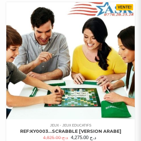
VENTE!
JEUX
JEUX EDUCATIFS
REF:KY0003…SCRABBLE [VERSION ARABE]
4,275.00
د.ج
4,825.00
د.ج