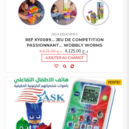
JEUX EDUCATIFS
REF KY0089… JEU DE COMPETITION
PASSIONNANT… WOBBLY WORMS
4,125.00
د.ج
4,675.00
د.ج
AJOUTER AU CHARIOT
VENTE!