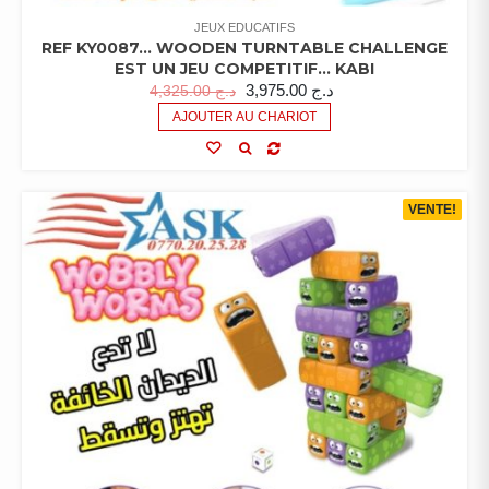
JEUX EDUCATIFS
REF KY0087… WOODEN TURNTABLE CHALLENGE
EST UN JEU COMPETITIF… KABI
3,975.00
د.ج
4,325.00
د.ج
AJOUTER AU CHARIOT
VENTE!