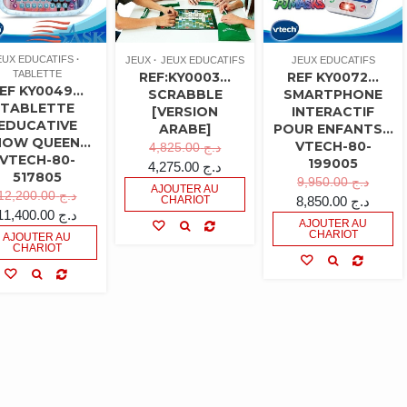
EUX EDUCATIFS
JEUX
JEUX EDUCATIFS
JEUX EDUCATIFS
TABLETTE
REF:KY0003…
REF KY0072…
EF KY0049…
SCRABBLE
SMARTPHONE
TABLETTE
[VERSION
INTERACTIF
EDUCATIVE
ARABE]
POUR ENFANTS…
NOW QUEEN…
VTECH-80-
4,825.00
د.ج
VTECH-80-
199005
4,275.00
د.ج
517805
9,950.00
د.ج
AJOUTER AU
12,200.00
د.ج
CHARIOT
8,850.00
د.ج
11,400.00
د.ج
AJOUTER AU
CHARIOT
AJOUTER AU
CHARIOT