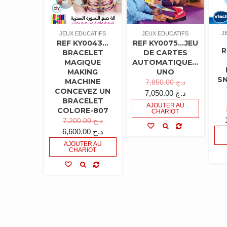
J
JEUX EDUCATIFS
JEUX EDUCATIFS
REF KY0043…
REF KY0075…JEU
R
BRACELET
DE CARTES
MAGIQUE
AUTOMATIQUE…
MAKING
UNO
S
MACHINE
7,850.00
د.ج
CONCEVEZ UN
7,050.00
د.ج
BRACELET
AJOUTER AU
COLORE-807
CHARIOT
7,200.00
د.ج
6,600.00
د.ج
AJOUTER AU
CHARIOT