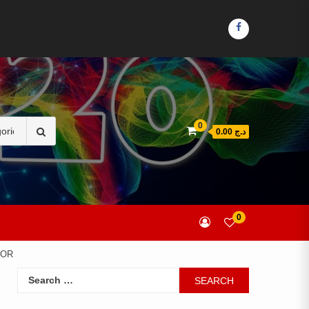
FACEBOOK
Search
0
د.ج 0.00
for:
0
TOR
Search
for: