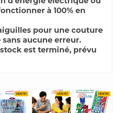
n d’énergie électrique ou
 fonctionner à 100% en
aiguilles pour une couture
te sans aucune erreur.
stock est terminé, prévu
VENTE!
VENTE!
VENTE!