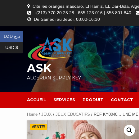
Skip
Cité les oranges mascaro, El Hamiz, EL Dar-Bida, Alg
to
+(213) 770 20 25 28 | 655 123 016 | 555 801 840
content
De Samedi au Jeudi, 08:00-16:30
DZD د.ج
USD $
ASK
ALGERIAN SUPPLY KEY
ACCUEIL
SERVICES
PRODUIT
CONTACT
Home
/
JEUX
/
JEUX EDUCATIFS
/ REF KY0040… UNE M
VENTE!