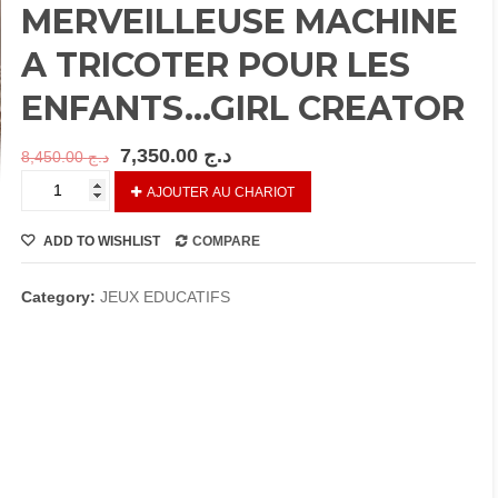
MERVEILLEUSE MACHINE
A TRICOTER POUR LES
ENFANTS…GIRL CREATOR
7,350.00
د.ج
8,450.00
د.ج
REF
AJOUTER AU CHARIOT
KY0040…
UNE
ADD TO WISHLIST
COMPARE
MERVEILLEUSE
MACHINE
A
Category:
JEUX EDUCATIFS
TRICOTER
POUR
LES
ENFANTS…
GIRL
CREATOR
quantity