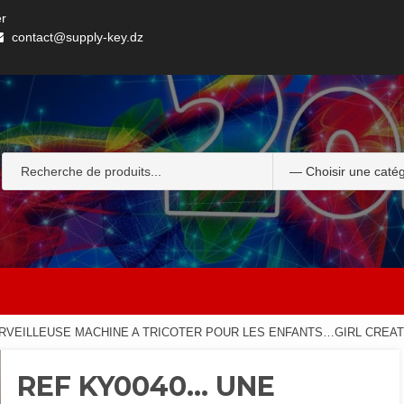
er
contact@supply-key.dz
ERVEILLEUSE MACHINE A TRICOTER POUR LES ENFANTS…GIRL CREA
REF KY0040… UNE