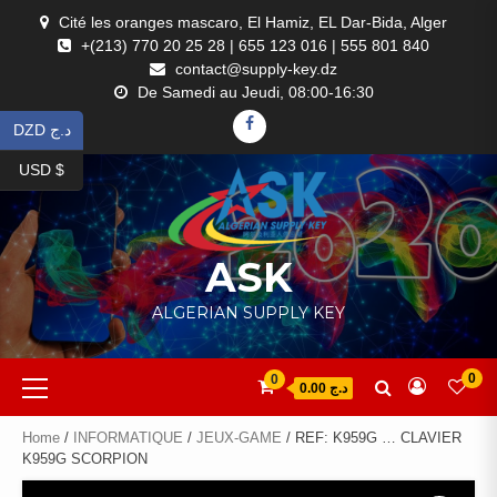
Skip
Cité les oranges mascaro, El Hamiz, EL Dar-Bida, Alger
to
+(213) 770 20 25 28 | 655 123 016 | 555 801 840
content
contact@supply-key.dz
De Samedi au Jeudi, 08:00-16:30
FACEBOOK
DZD د.ج
USD $
ASK
ALGERIAN SUPPLY KEY
Primary
0
0
د.ج 0.00
Menu
Home
/
INFORMATIQUE
/
JEUX-GAME
/ REF: K959G … CLAVIER
K959G SCORPION