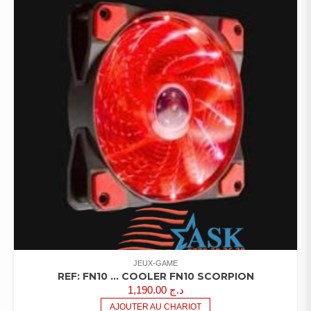
JEUX-GAME
REF: FN10 … COOLER FN10 SCORPION
1,190.00
د.ج
AJOUTER AU CHARIOT