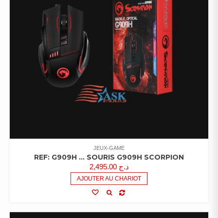
JEUX-GAME
REF: G909H … SOURIS G909H SCORPION
2,495.00
د.ج
AJOUTER AU CHARIOT