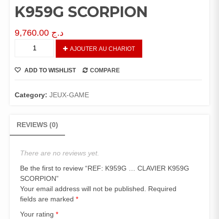
K959G SCORPION
9,760.00
د.ج
REF:
AJOUTER AU CHARIOT
K959G
…
ADD TO WISHLIST
COMPARE
CLAVIER
K959G
SCORPION
Category:
JEUX-GAME
quantity
REVIEWS (0)
There are no reviews yet.
Be the first to review “REF: K959G … CLAVIER K959G
SCORPION”
Your email address will not be published.
Required
fields are marked
*
Your rating
*