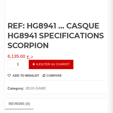
REF: HG8941 … CASQUE
HG8941 SPECIFICATIONS
SCORPION
6,135.00
د.ج
REF:
AJOUTER AU CHARIOT
HG8941
…
ADD TO WISHLIST
COMPARE
CASQUE
HG8941
SPECIFICATIONS
Category:
JEUX-GAME
SCORPION
quantity
REVIEWS (0)