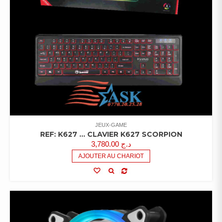
JEUX-GAME
REF: K627 … CLAVIER K627 SCORPION
3,780.00
د.ج
AJOUTER AU CHARIOT