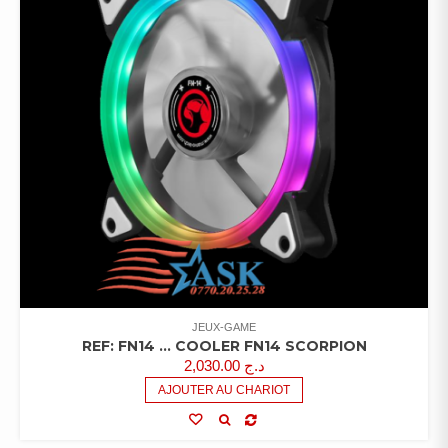
JEUX-GAME
REF: FN14 … COOLER FN14 SCORPION
2,030.00
د.ج
AJOUTER AU CHARIOT