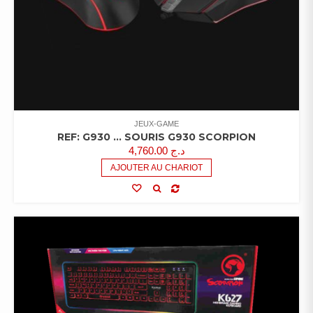
JEUX-GAME
REF: G930 … SOURIS G930 SCORPION
4,760.00
د.ج
AJOUTER AU CHARIOT