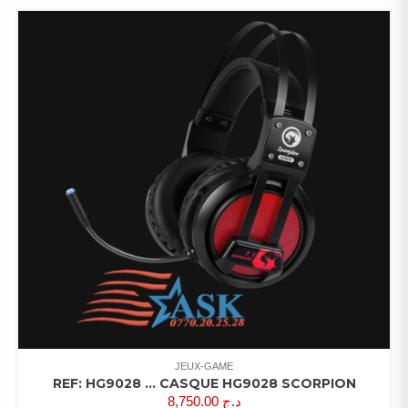
JEUX-GAME
REF: HG9028 … CASQUE HG9028 SCORPION
8,750.00
د.ج