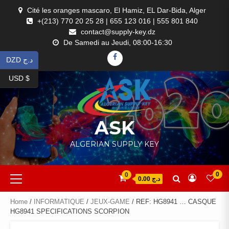
Skip
Cité les oranges mascaro, El Hamiz, EL Dar-Bida, Alger
to
+(213) 770 20 25 28 | 655 123 016 | 555 801 840
content
contact@supply-key.dz
De Samedi au Jeudi, 08:00-16:30
FACEBOOK
DZD د.ج
USD $
ASK
ALGERIAN SUPPLY KEY
Primary
0
0
د.ج 0.00
Menu
Home
/
INFORMATIQUE
/
JEUX-GAME
/ REF: HG8941 … CASQUE
HG8941 SPECIFICATIONS SCORPION