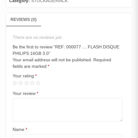
PHILIPS
Category:
STOCKAGE/RACK
16GB
3.0
REVIEWS (0)
quantity
There are no reviews yet.
Be the first to review “REF: 000077 … FLASH DISQUE
PHILIPS 16GB 3.0”
Your email address will not be published.
Required
fields are marked
*
Your rating
*
Your review
*
Name
*