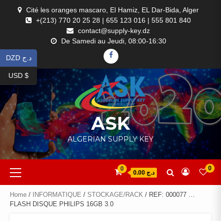
Skip
Cité les oranges mascaro, El Hamiz, EL Dar-Bida, Alger
to
+(213) 770 20 25 28 | 655 123 016 | 555 801 840
content
contact@supply-key.dz
De Samedi au Jeudi, 08:00-16:30
FACEBOOK
DZD د.ج
USD $
ASK
ALGERIAN SUPPLY KEY
Primary
0
0
د.ج 0.00
Menu
Home
/
INFORMATIQUE
/
STOCKAGE/RACK
/ REF: 000077 …
FLASH DISQUE PHILIPS 16GB 3.0