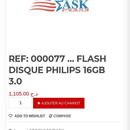
REF: 000077 … FLASH
DISQUE PHILIPS 16GB
3.0
1,105.00
د.ج
REF:
AJOUTER AU CHARIOT
000077
…
ADD TO WISHLIST
COMPARE
FLASH
DISQUE