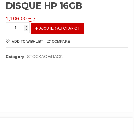
DISQUE HP 16GB
1,106.00
د.ج
REF:
AJOUTER AU CHARIOT
000073
…
ADD TO WISHLIST
COMPARE
FLASH
DISQUE
HP
Category:
STOCKAGE/RACK
16GB
quantity