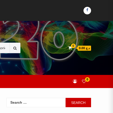
FACEBOOK
Search
0
د.ج 0.00
for:
0
Search
for: