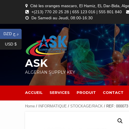
Skip
Cité les oranges mascaro, El Hamiz, EL Dar-Bida, Alg
to
+(213) 770 20 25 28 | 655 123 016 | 555 801 840
content
De Samedi au Jeudi, 08:00-16:30
DZD د.ج
USD $
ASK
ALGERIAN SUPPLY KEY
ACCUEIL
SERVICES
PRODUIT
CONTACT
Home
/
INFORMATIQUE
/
STOCKAGE/RACK
/ REF: 00007