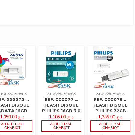
STOCKAGE/RACK
STOCKAGE/RACK
STOCKAGE/RACK
EF: 000075 …
REF: 000077 …
REF: 000078 …
LASH DISQUE
FLASH DISQUE
FLASH DISQUE
ADATA 16GB
PHILIPS 16GB 3.0
PHILIPS 32GB
1,050.00
د.ج
1,105.00
د.ج
1,385.00
د.ج
AJOUTER AU
AJOUTER AU
AJOUTER AU
CHARIOT
CHARIOT
CHARIOT