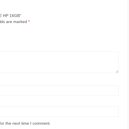
UE HP 16GB”
elds are marked
*
for the next time I comment.