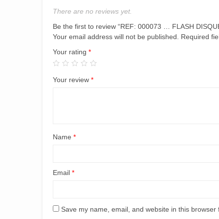
There are no reviews yet.
Be the first to review “REF: 000073 … FLASH DISQ
Your email address will not be published.
Required fi
Your rating
*
Your review
*
Name
*
Email
*
Save my name, email, and website in this browser 