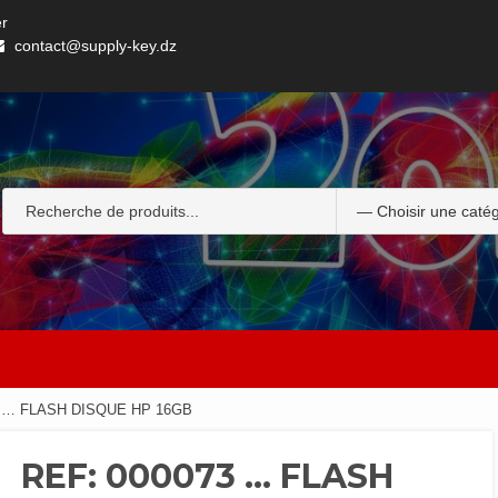
er
contact@supply-key.dz
3 … FLASH DISQUE HP 16GB
REF: 000073 … FLASH