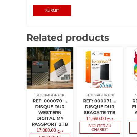
Related products
STOCKAGE/RACK
STOCKAGE/RACK
REF: 000070 …
REF: 000071 …
R
DISQUE DUR
DISQUE DUR
F
WESTERN
SEAGATE 1TB
DIGITAL MY
11,690.00
د.ج
PASSPORT 2TB
AJOUTER AU
17,080.00
د.ج
CHARIOT