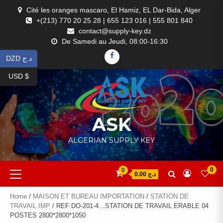
Skip
Cité les oranges mascaro, El Hamiz, EL Dar-Bida, Alger
to
+(213) 770 20 25 28 | 655 123 016 | 555 801 840
content
contact@supply-key.dz
De Samedi au Jeudi, 08:00-16:30
FACEBOOK
DZD د.ج
USD $
ASK
ALGERIAN SUPPLY KEY
Primary
0
0
د.ج 0.00
Menu
Home
/
MAISON ET BUREAU IMPORTATION
/
STATION DE
TRAVAIL IMP
/ REF:DO-201-4…STATION DE TRAVAIL ERABLE 04
POSTES 2800*2800*1050