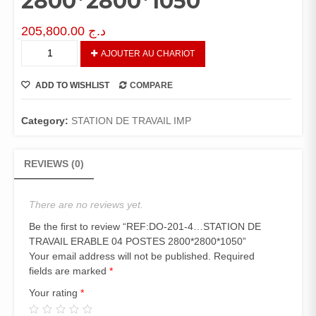
2800*2800*1050
205,800.00
د.ج
REF:DO-
AJOUTER AU CHARIOT
201-
4...STATION
ADD TO WISHLIST
COMPARE
DE
TRAVAIL
ERABLE
Category:
STATION DE TRAVAIL IMP
04
POSTES
REVIEWS (0)
2800*2800*1050
quantity
There are no reviews yet.
Be the first to review “REF:DO-201-4…STATION DE
TRAVAIL ERABLE 04 POSTES 2800*2800*1050”
Your email address will not be published.
Required
fields are marked
*
Your rating
*