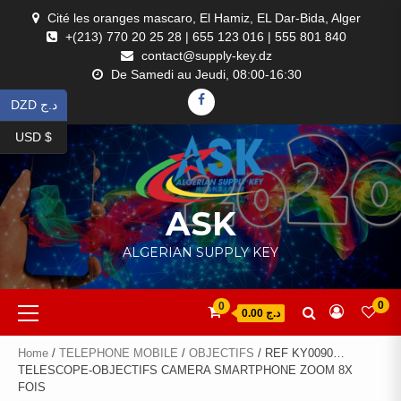
Skip
Cité les oranges mascaro, El Hamiz, EL Dar-Bida, Alger
to
+(213) 770 20 25 28 | 655 123 016 | 555 801 840
content
contact@supply-key.dz
De Samedi au Jeudi, 08:00-16:30
FACEBOOK
DZD د.ج
USD $
ASK
ALGERIAN SUPPLY KEY
Primary
0
0
د.ج 0.00
Menu
Home
/
TELEPHONE MOBILE
/
OBJECTIFS
/ REF KY0090…
TELESCOPE-OBJECTIFS CAMERA SMARTPHONE ZOOM 8X
FOIS