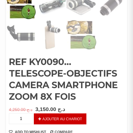
REF KY0090…
TELESCOPE-OBJECTIFS
CAMERA SMARTPHONE
ZOOM 8X FOIS
3,150.00
د.ج
4,250.00
د.ج
REF
AJOUTER AU CHARIOT
KY0090…
TELESCOPE-
ADD TO WISHLIST
COMPARE