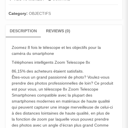
OBJECTIFS
CAMERA
SMARTPHONE
Category:
OBJECTIFS
ZOOM
8X
DESCRIPTION
REVIEWS (0)
FOIS
quantity
Zoomez 8 fois le télescope et les objectifs pour la
caméra du smartphone
Téléphones intelligents Zoom Telescope 8x
86,15% des acheteurs étaient satisfaits.
Êtes-vous un grand passionné de photo? Voulez-vous
prendre des photos professionnelles de loin? Ce produit
est pour vous, un télescope 8x Zoom Telescope
Smartphones compatible avec la plupart des
smartphones modernes en matériaux de haute qualité
qui peuvent capturer une image merveilleuse de celui-ci
à des distances lointaines de haute qualité, en plus de
la fonction de zoom par laquelle vous pouvez prendre
des photos avec un angle d’écran plus grand Comme