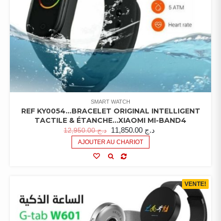
SMART WATCH
REF KY0054…BRACELET ORIGINAL INTELLIGENT
TACTILE & ÉTANCHE…XIAOMI MI-BAND4
11,850.00
د.ج
12,950.00
د.ج
AJOUTER AU CHARIOT
VENTE!