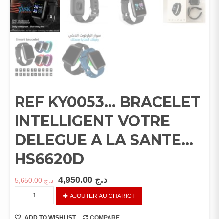
REF KY0053… BRACELET
INTELLIGENT VOTRE
DELEGUE A LA SANTE…
HS6620D
4,950.00
د.ج
5,650.00
د.ج
REF
AJOUTER AU CHARIOT
KY0053…
BRACELET
ADD TO WISHLIST
COMPARE