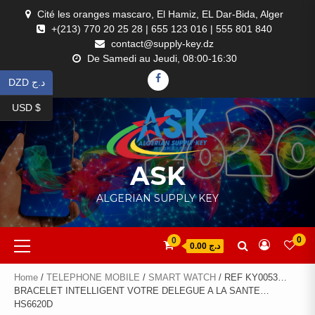
Skip
Cité les oranges mascaro, El Hamiz, EL Dar-Bida, Alger
to
+(213) 770 20 25 28 | 655 123 016 | 555 801 840
content
contact@supply-key.dz
De Samedi au Jeudi, 08:00-16:30
FACEBOOK
DZD د.ج
USD $
ASK
ALGERIAN SUPPLY KEY
Primary
0
0
د.ج 0.00
Menu
Home
/
TELEPHONE MOBILE
/
SMART WATCH
/ REF KY0053…
BRACELET INTELLIGENT VOTRE DELEGUE A LA SANTE…
HS6620D