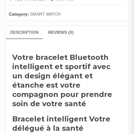
INTELLIGENT
VOTRE
DELEGUE
Category:
SMART WATCH
A
LA
DESCRIPTION
REVIEWS (0)
SANTE…
HS6620D
quantity
Votre bracelet Bluetooth
intelligent et sportif avec
un design élégant et
étanche est votre
compagnon pour prendre
soin de votre santé
Bracelet intelligent Votre
délégué à la santé