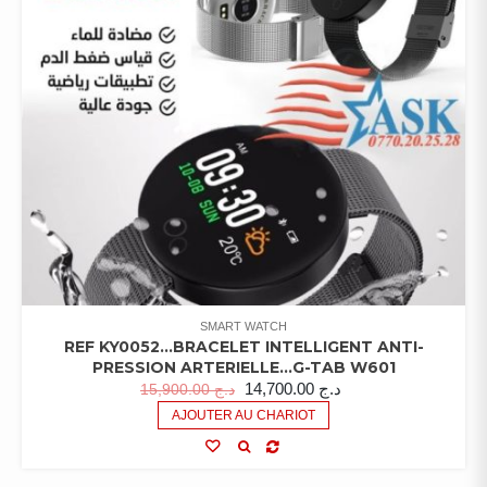
SMART WATCH
REF KY0052…BRACELET INTELLIGENT ANTI-
PRESSION ARTERIELLE…G-TAB W601
14,700.00
د.ج
15,900.00
د.ج
AJOUTER AU CHARIOT