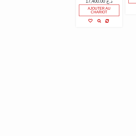
17,400.00
د.ج
AJOUTER AU
CHARIOT