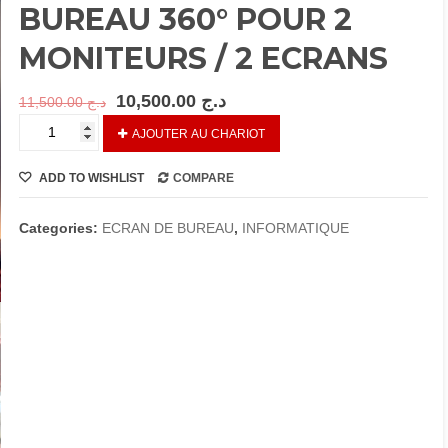
BUREAU 360° POUR 2
MONITEURS / 2 ECRANS
10,500.00
د.ج
11,500.00
د.ج
REF
AJOUTER AU CHARIOT
000895…
SUPPORT
ADD TO WISHLIST
COMPARE
BUREAU
360°
POUR
Categories:
ECRAN DE BUREAU
,
INFORMATIQUE
2
MONITEURS
/
2
ECRANS
quantity