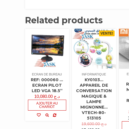
Related products
VENTE!
E
ECRAN DE BUREAU
INFORMATIQUE
REF: 000060 …
KY0103…
R
ECRAN PILOT
APPAREIL DE
LED VGA 18.5’’
CONVERSATION
MAGIQUE &
10,080.00
د.ج
LAMPE
AJOUTER AU
MIGNONNE…
CHARIOT
VTECH-80-
513105
19,600.00
د.ج