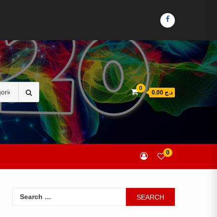
FACEBOOK
Search
0
د.ج 0.00
for:
0
Search
for: