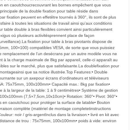
ction en caoutchoucrecouvrant les bornes empêchent que vous
principale de la double fixation pour table réside dans
 par fixation peuvent en effetêtre tournés à 360°, ils sont de plus
faire à toutes les situations de travail ainsi qu’aux conditions
r table double à bras flexibles convient ainsi particulièrement
exigus où plusieurs activitésprennent place de façon
urveillance).La fixation pour table à bras pivotants dispose de
x75mm, 100×100) compatibles VESA, de sorte que vous puissiez
 de remplacement de l’un desécrans par un autre modèle vous ne
nt à la charge maximale de 8kg par appareil, celle-ci apparaît au
bles sur le marché, plus que satisfaisante.La doublefixation pour
montageainsi que sa notice illustrée.Top Features:• Double
 tournante sur un axepour écrans d’ordinateurs et téléviseurs
SA: 75x75mm, 100x100mm• Capacité max.: 8kg par fixation•
 à la largeur de la table: 1 à 9 centimètres• Système de gestion
 100x100mm (7,5×7,5cm,10x10cm)• Rotation: 360°• Pivot: 360°•
 en caoutchouc pour protéger la surface de latable• Bouton
 livraison complète (matériel de montage completetinstructions
ouleur: noir / gris-argentInclus dans la livraison:• livré en kit avec
 distance de trou : 75x75mm, 100x100mm• poids à vide: environ