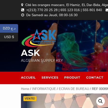
Skip
Cité les oranges mascaro, El Hamiz, EL Dar-Bida, Alg
to
+(213) 770 20 25 28 | 655 123 016 | 555 801 840
content
De Samedi au Jeudi, 08:00-16:30
DZD د.ج
USD $
ASK
ALGERIAN SUPPLY KEY
ACCUEIL
SERVICES
PRODUIT
CONTACT
Home
/
INFORMATIQUE
/
ECRAN DE BUREAU
/ REF 0008
VENTE!