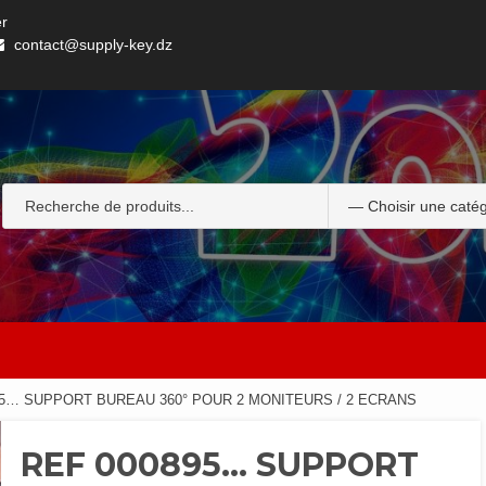
er
contact@supply-key.dz
95… SUPPORT BUREAU 360° POUR 2 MONITEURS / 2 ECRANS
REF 000895… SUPPORT