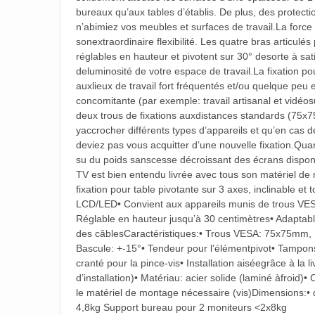
bureaux qu’aux tables d’établis. De plus, des prote
n’abimiez vos meubles et surfaces de travail.La force 
sonextraordinaire flexibilité. Les quatre bras articulés
réglables en hauteur et pivotent sur 30° desorte à satis
deluminosité de votre espace de travail.La fixation pou
auxlieux de travail fort fréquentés et/ou quelque peu 
concomitante (par exemple: travail artisanal et vidéos
deux trous de fixations auxdistances standards (75
yaccrocher différents types d’appareils et qu’en cas
deviez pas vous acquitter d’une nouvelle fixation.Qua
su du poids sanscesse décroissant des écrans disponi
TV est bien entendu livrée avec tous son matériel de 
fixation pour table pivotante sur 3 axes, inclinable et
LCD/LED• Convient aux appareils munis de trous VE
Réglable en hauteur jusqu’à 30 centimètres• Adaptable
des câblesCaractéristiques:• Trous VESA: 75x75mm,
Bascule: +-15°• Tendeur pour l’élémentpivot• Tampons
cranté pour la pince-vis• Installation aiséegrâce à la
d’installation)• Matériau: acier solide (laminé àfroid)• C
le matériel de montage nécessaire (vis)Dimensions:•
4,8kg Support bureau pour 2 moniteurs <2x8kg