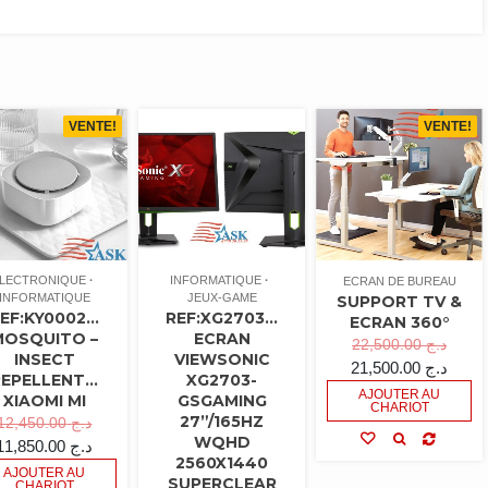
VENTE!
VENTE!
LECTRONIQUE
INFORMATIQUE
ECRAN DE BUREAU
INFORMATIQUE
JEUX-GAME
SUPPORT TV &
EF:KY0002…
REF:XG2703…
ECRAN 360°
MOSQUITO –
ECRAN
22,500.00
د.ج
INSECT
VIEWSONIC
21,500.00
د.ج
REPELLENT…
XG2703-
AJOUTER AU
XIAOMI MI
GSGAMING
CHARIOT
27”/165HZ
12,450.00
د.ج
WQHD
11,850.00
د.ج
2560X1440
AJOUTER AU
SUPERCLEAR
CHARIOT