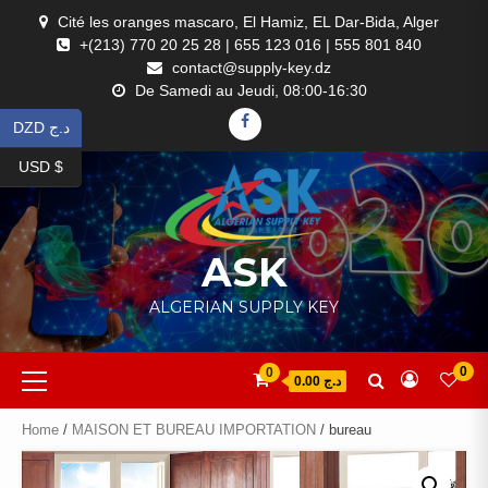
Skip
Cité les oranges mascaro, El Hamiz, EL Dar-Bida, Alger
to
+(213) 770 20 25 28 | 655 123 016 | 555 801 840
content
contact@supply-key.dz
De Samedi au Jeudi, 08:00-16:30
FACEBOOK
DZD د.ج
USD $
ASK
ALGERIAN SUPPLY KEY
Primary
0
0
د.ج 0.00
Menu
Home
/
MAISON ET BUREAU IMPORTATION
/ bureau